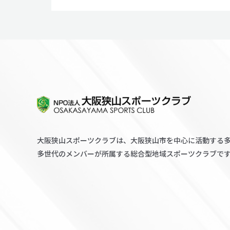
ッ
ト
ボ
ー
ル
（８
人
制
タ
グ
ラ
大阪狭山スポーツクラブは、大阪狭山市を中心に活動する
グ
多世代のメンバーが所属する総合型地域スポーツクラブで
ビ
ー）
西
日
本