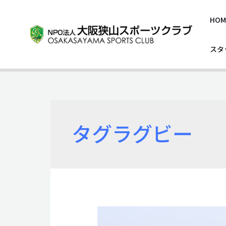
内
容
HOM
を
ス
スタ
キ
ッ
プ
タグラグビー